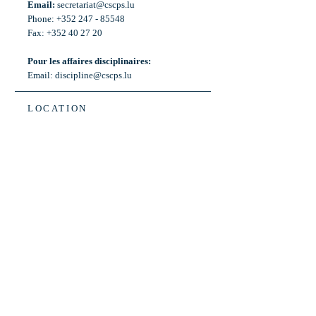
Email:
secretariat@cscps.lu
Phone: +352 247 - 85548
Fax: +352 40 27 20
Pour les affaires disciplinaires:
Email:
discipline@cscps.lu
LOCATION
2, rue Thomas Edison
L-1445 Strassen,
Luxembourg
OPENING HOURS
Mon - Fri: 8:30am - 12am
Weekend: Closed
Bus: ligne 22,
Arrêt « Primeurs »
(Terminus)​