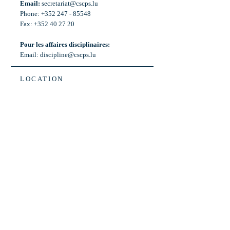
Email:
secretariat@cscps.lu
Phone: +352 247 - 85548
Fax: +352 40 27 20
Pour les affaires disciplinaires:
Email:
discipline@cscps.lu
LOCATION
2, rue Thomas Edison
L-1445 Strassen,
Luxembourg
OPENING HOURS
Mon - Fri: 8:30am - 12am
Weekend: Closed
Bus: ligne 22,
Arrêt « Primeurs »
(Terminus)​