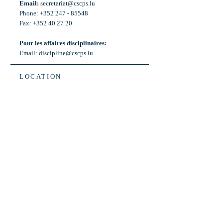
Email:
secretariat@cscps.lu
Phone: +352 247 - 85548
Fax: +352 40 27 20
Pour les affaires disciplinaires:
Email:
discipline@cscps.lu
LOCATION
2, rue Thomas Edison
L-1445 Strassen,
Luxembourg
OPENING HOURS
Mon - Fri: 8:30am - 12am
Weekend: Closed
Bus: ligne 22,
Arrêt « Primeurs »
(Terminus)​