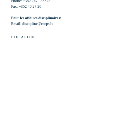
Phone: +352 247 - 85548
Fax: +352 40 27 20
Pour les affaires disciplinaires:
Email:
discipline@cscps.lu
LOCATION
2, rue Thomas Edison
L-1445 Strassen,
Luxembourg
OPENING HOURS
Mon - Fri: 8:30am - 12am
Weekend: Closed
Bus: ligne 22,
Arrêt « Primeurs »
(Terminus)​
Back to Top