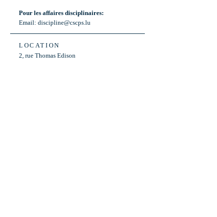
Pour les affaires disciplinaires:
Email:
discipline@cscps.lu
LOCATION
2, rue Thomas Edison
L-1445 Strassen,
Luxembourg
OPENING HOURS
Mon - Fri: 8:30am - 12am
Weekend: Closed
Bus: ligne 22,
Arrêt « Primeurs »
(Terminus)​
Back to Top