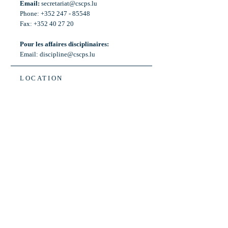
Email:
secretariat@cscps.lu
Phone: +352 247 - 85548
Fax: +352 40 27 20
Pour les affaires disciplinaires:
Email:
discipline@cscps.lu
LOCATION
2, rue Thomas Edison
L-1445 Strassen,
Luxembourg
OPENING HOURS
Mon - Fri: 8:30am - 12am
Weekend: Closed
Bus: ligne 22,
Arrêt « Primeurs »
(Terminus)​