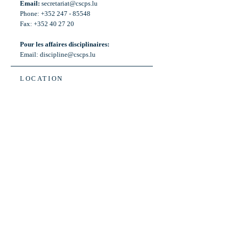
Email:
secretariat@cscps.lu
Phone: +352 247 - 85548
Fax: +352 40 27 20
Pour les affaires disciplinaires:
Email:
discipline@cscps.lu
LOCATION
2, rue Thomas Edison
L-1445 Strassen,
Luxembourg
OPENING HOURS
Mon - Fri: 8:30am - 12am
Weekend: Closed
Bus: ligne 22,
Arrêt « Primeurs »
(Terminus)​