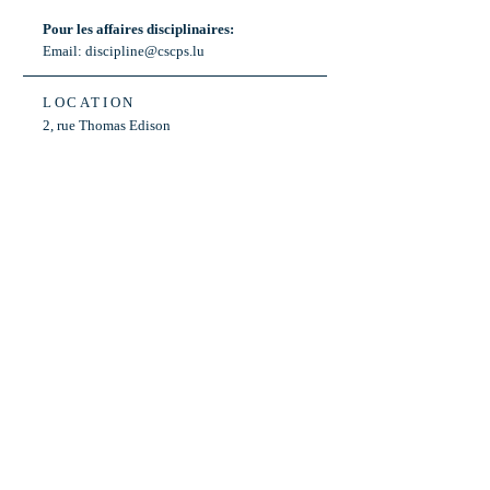
Pour les affaires disciplinaires:
Email:
discipline@cscps.lu
LOCATION
2, rue Thomas Edison
L-1445 Strassen,
Luxembourg
OPENING HOURS
Mon - Fri: 8:30am - 12am
Weekend: Closed
Bus: ligne 22,
Arrêt « Primeurs »
(Terminus)​
Back to Top